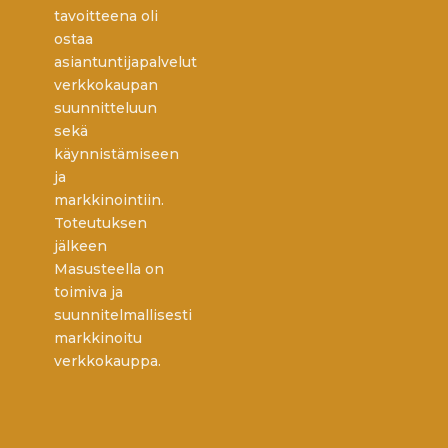
tavoitteena oli
ostaa
asiantuntijapalvelut
verkkokaupan
suunnitteluun
sekä
käynnistämiseen
ja
markkinointiin.
Toteutuksen
jälkeen
Masusteella on
toimiva ja
suunnitelmallisesti
markkinoitu
verkkokauppa.