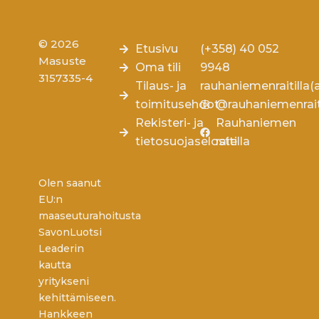
© 2026
Etusivu
(+358) 40 052
Masuste
Oma tili
9948
3157335-4
Tilaus- ja
rauhaniemenraitilla
toimitusehdot
@rauhaniemenrait
Rekisteri- ja
Rauhaniemen
tietosuojaseloste
raitilla
Olen saanut
EU:n
maaseuturahoitusta
SavonLuotsi
Leaderin
kautta
yritykseni
kehittämiseen.
Hankkeen