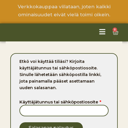
Siirry
Verkkokauppaa viilataan, joten kaikki
sisältöön
ominaisuudet eivät vielä toimi oikein.
0
Cart
Vaaditaan
Etkö voi käyttää tiliäsi? Kirjoita
käyttäjätunnus tai sähköpostiosoite.
Sinulle lähetetään sähköpostilla linkki,
jota painamalla pääset asettamaan
uuden salasanan.
Käyttäjätunnus tai sähköpostiosoite
*
Salasanan palautus