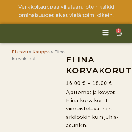
Siirry
Verkkokauppaa viilataan, joten kaikki
sisältöön
ominaisuudet eivät vielä toimi oikein.
0
Cart
Etusivu
»
Kauppa
»
Elina
ELINA
korvakorut
KORVAKORUT
HINTA
16,00
€
–
18,00
€
16,00 €
Ajattomat ja kevyet
-
Elina-korvakorut
18,00 €
viimeistelevät niin
arkilookin kuin juhla-
asunkin.