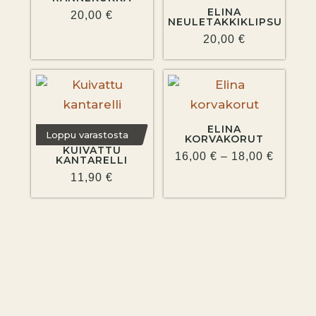
ELINA
20,00
€
NEULETAKKIKLIPSU
20,00
€
HINTA
16,00 €
-
18,00 €
ELINA
Loppu varastosta
KORVAKORUT
KUIVATTU
16,00
€
–
18,00
€
KANTARELLI
11,90
€