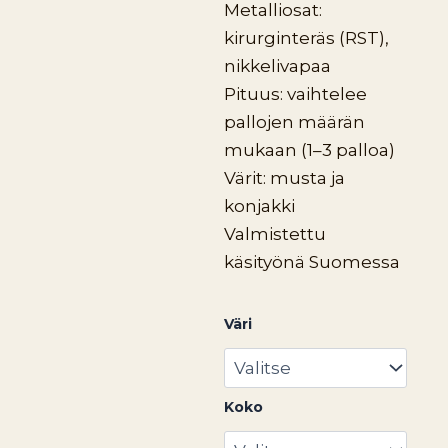
Metalliosat:
kirurginteräs (RST),
nikkelivapaa
Pituus: vaihtelee
pallojen määrän
mukaan (1–3 palloa)
Värit: musta ja
konjakki
Valmistettu
käsityönä Suomessa
Elina
Väri
korvakorut
määrä
Koko