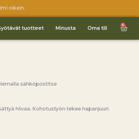
mi oikein.
0
Cart
Syötävät tuotteet
Minusta
Oma tili
elemalla sähköpostitse
isättyä hiivaa. Kohotustyön tekee hapanjuuri.