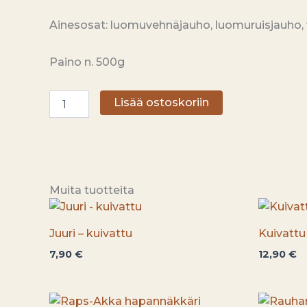
Ainesosat: luomuvehnäjauho, luomuruisjauho, v
Paino n. 500g
Rups-
Lisää ostoskoriin
Akka
sekaleipä
määrä
Muita tuotteita
Juuri – kuivattu
Kuivattu
7,90
€
12,90
€