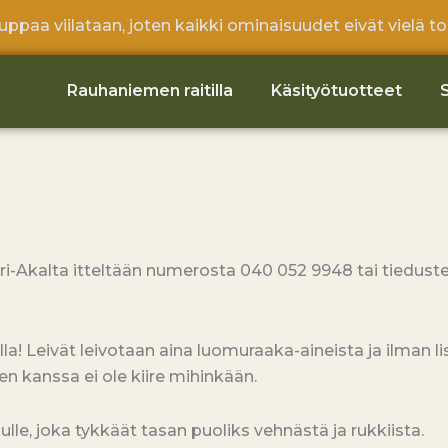
ppaa viilataan, joten kaikki ominaisuudet eivät vielä toi
Rauhaniemen raitilla
Käsityötuotteet
ri-Akalta itteltään numerosta 040 052 9948 tai tiedust
la! Leivät leivotaan aina luomuraaka-aineista ja ilman l
ien kanssa ei ole kiire mihinkään.
lle, joka tykkäät tasan puoliks vehnästä ja rukkiista.