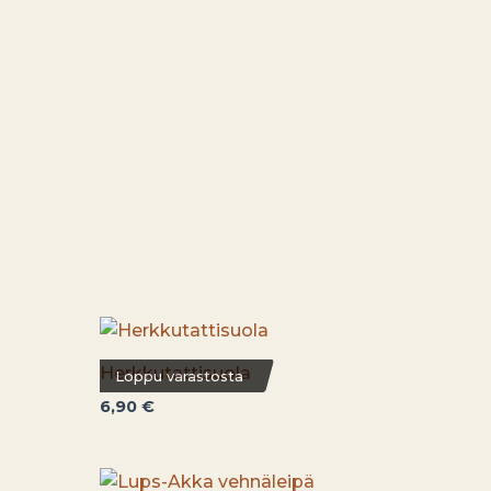
Herkkutattisuola
Loppu varastosta
6,90
€