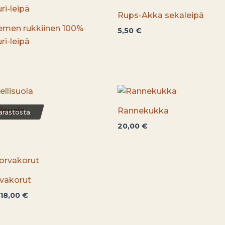
Rups-Akka sekaleipä
emen rukkiinen 100%
5,50
€
ri-leipä
lisuola
Rannekukka
arastosta
20,00
€
Hintaluokka:
16,00 €
-
rvakorut
18,00 €
18,00
€