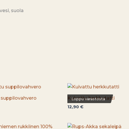
esi, suola
 suppilovahvero
Kuivattu herkkutatti
Loppu varastosta
12,90
€