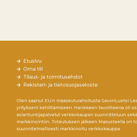
Etusivu
Oma tili
Tilaus- ja toimitusehdot
Rekisteri- ja tietosuojaseloste
Olen saanut EU:n maaseuturahoitusta SavonLuotsi Lea
yritykseni kehittämiseen. Hankkeen tavoitteena oli os
asiantuntijapalvelut verkkokaupan suunnitteluun sek
markkinointiin. Toteutuksen jälkeen Masusteella on to
suunnitelmallisesti markkinoitu verkkokauppa.