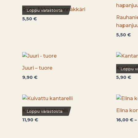
Raps-Akka hapannäkkäri
Loppu varastosta
Rauhani
5,50
€
hapanjuu
5,50
€
Juuri – tuore
Kantarel
Loppu v
9,90
€
5,90
€
Kuivattu kantarelli
Elina ko
Loppu varastosta
11,90
€
16,00
€
–