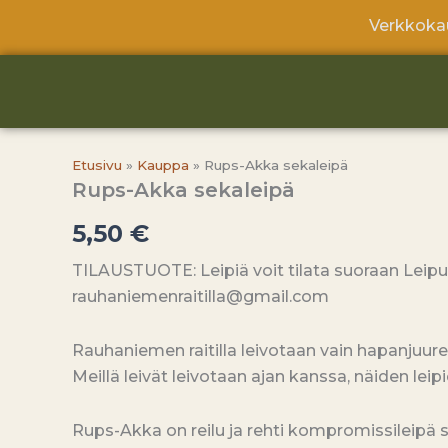
Siirry
Verkkokau
sisältöön
Etusivu
»
Kauppa
»
Rups-Akka sekaleipä
Rups-Akka sekaleipä
5,50
€
TILAUSTUOTE: Leipiä voit tilata suoraan Leipu
rauhaniemenraitilla@gmail.com
Rauhaniemen raitilla leivotaan vain hapanjuurel
Meillä leivät leivotaan ajan kanssa, näiden leip
Rups-Akka on reilu ja rehti kompromissileipä su